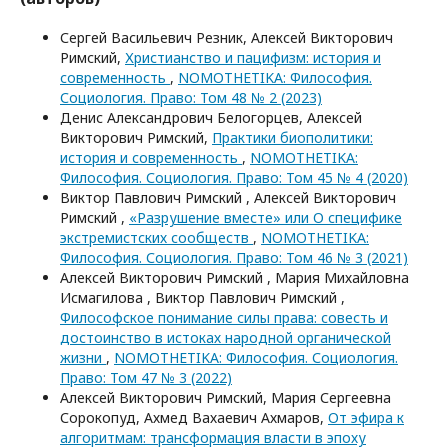
Сергей Васильевич Резник, Алексей Викторович
Римский,
Христианство и пацифизм: история и
современность
,
NOMOTHETIKA: Философия.
Социология. Право: Том 48 № 2 (2023)
Денис Александрович Белогорцев, Алексей
Викторович Римский,
Практики биополитики:
история и современность
,
NOMOTHETIKA:
Философия. Социология. Право: Том 45 № 4 (2020)
Виктор Павлович Римский , Алексей Викторович
Римский ,
«Разрушение вместе» или О специфике
экстремистских сообществ
,
NOMOTHETIKA:
Философия. Социология. Право: Том 46 № 3 (2021)
Алексей Викторович Римский , Мария Михайловна
Исмагилова , Виктор Павлович Римский ,
Философское понимание силы права: совесть и
достоинство в истоках народной органической
жизни
,
NOMOTHETIKA: Философия. Социология.
Право: Том 47 № 3 (2022)
Алексей Викторович Римский, Мария Сергеевна
Сорокопуд, Ахмед Вахаевич Ахмаров,
От эфира к
алгоритмам: трансформация власти в эпоху