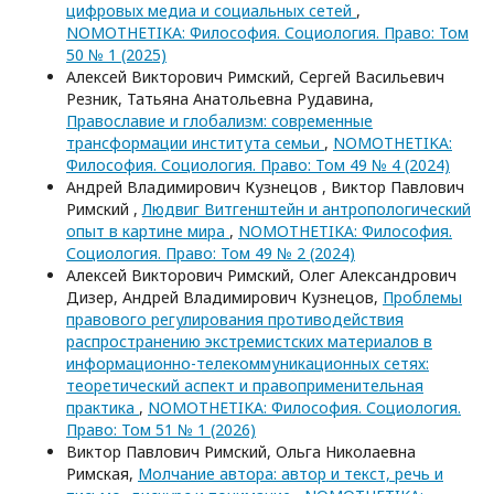
цифровых медиа и социальных сетей
,
NOMOTHETIKA: Философия. Социология. Право: Том
50 № 1 (2025)
Алексей Викторович Римский, Сергей Васильевич
Резник, Татьяна Анатольевна Рудавина,
Православие и глобализм: современные
трансформации института семьи
,
NOMOTHETIKA:
Философия. Социология. Право: Том 49 № 4 (2024)
Андрей Владимирович Кузнецов , Виктор Павлович
Римский ,
Людвиг Витгенштейн и антропологический
опыт в картине мира
,
NOMOTHETIKA: Философия.
Социология. Право: Том 49 № 2 (2024)
Алексей Викторович Римский, Олег Александрович
Дизер, Андрей Владимирович Кузнецов,
Проблемы
правового регулирования противодействия
распространению экстремистских материалов в
информационно-телекоммуникационных сетях:
теоретический аспект и правоприменительная
практика
,
NOMOTHETIKA: Философия. Социология.
Право: Том 51 № 1 (2026)
Виктор Павлович Римский, Ольга Николаевна
Римская,
Молчание автора: автор и текст, речь и