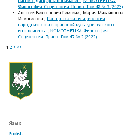
письмо, дискурс и понимание
,
NOMOTHETIKA:
Философия. Социология. Право: Том 48 № 3 (2023)
Алексей Викторович Римский , Мария Михайловна
Исмагилова ,
Парадоксальная идеология
народничества в правовой культуре русского
интеллигента
,
NOMOTHETIKA: Философия.
Социология. Право: Том 47 № 2 (2022)
1
2
>
>>
Язык
English