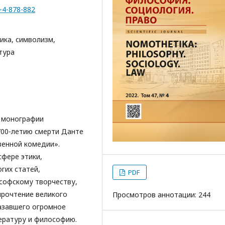
7-4-878-882
ика, символизм,
тура
 монографии
700-летию смерти Данте
венной комедии».
сфере этики,
гих статей,
PDF
софскому творчеству,
прочтение великого
Просмотров аннотации: 244
азавшего огромное
ературу и философию.