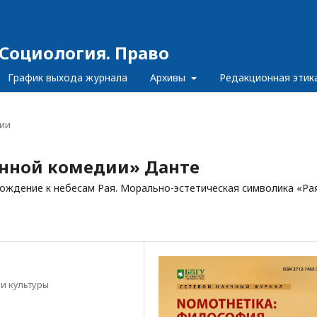
Социология. Право
График выхода журнала
Архивы
Редакционная этик
ии
енной комедии» Данте
схождение к небесам Рая. Морально-эстетическая символика «Ра
и культуры