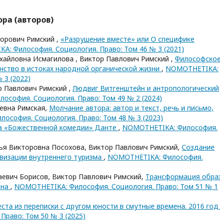
ра (авторов)
торович Римский ,
«Разрушение вместе» или О специфике
: Философия. Социология. Право: Том 46 № 3 (2021)
хайловна Исмагилова , Виктор Павлович Римский ,
Философско
инство в истоках народной органической жизни
,
NOMOTHETIKA:
 3 (2022)
р Павлович Римский ,
Людвиг Витгенштейн и антропологический
ософия. Социология. Право: Том 49 № 2 (2024)
евна Римская,
Молчание автора: автор и текст, речь и письмо,
ософия. Социология. Право: Том 48 № 3 (2023)
а «Божественной комедии» Данте
,
NOMOTHETIKA: Философия.
ья Викторовна Посохова, Виктор Павлович Римский,
Создание
ивизации внутреннего туризма
,
NOMOTHETIKA: Философия.
аевич Борисов, Виктор Павлович Римский,
Трансформация обра
ена
,
NOMOTHETIKA: Философия. Социология. Право: Том 51 № 1
ста из переписки с другом юности в смутные времена. 2016 го
раво: Том 50 № 3 (2025)