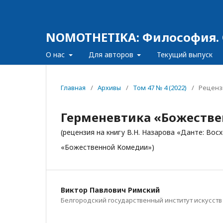
NOMOTHETIKA: Философия. 
О нас
Для авторов
Текущий выпуск
Главная
/
Архивы
/
Том 47 № 4 (2022)
/
Реценз
Герменевтика «Божеств
(рецензия на книгу В.Н. Назарова «Данте: Во
«Божественной Комедии»)
Виктор Павлович Римский
Белгородский государственный институт искусств 