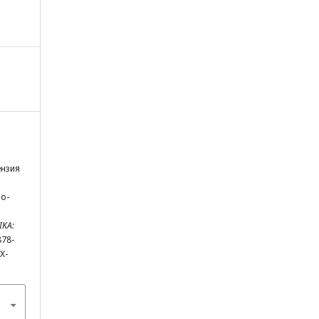
ензия
о-
KA:
878-
X-