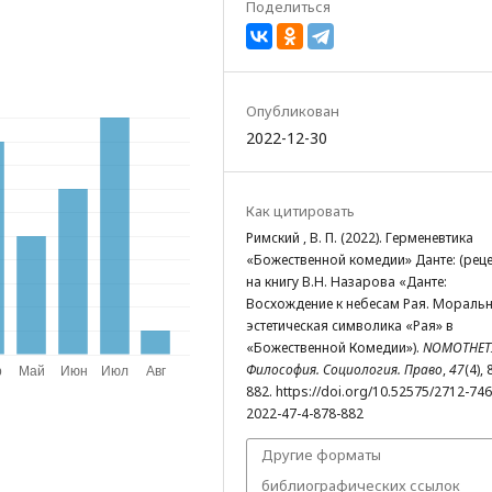
Поделиться
Опубликован
2022-12-30
Как цитировать
Римский , В. П. (2022). Герменевтика
«Божественной комедии» Данте: (рец
на книгу В.Н. Назарова «Данте:
Восхождение к небесам Рая. Моральн
эстетическая символика «Рая» в
«Божественной Комедии»).
NOMOTHETI
Философия. Социология. Право
,
47
(4), 
882. https://doi.org/10.52575/2712-746
2022-47-4-878-882
Другие форматы
библиографических ссылок