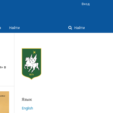
Вход
а
Найти
Найти
я» в
Язык
English