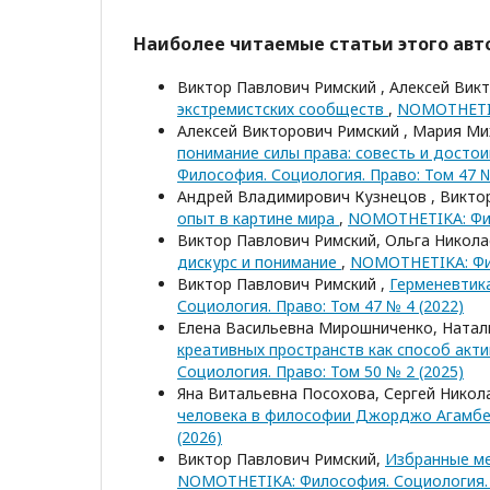
Наиболее читаемые статьи этого авто
Виктор Павлович Римский , Алексей Вик
экстремистских сообществ
,
NOMOTHETIKA
Алексей Викторович Римский , Мария Ми
понимание силы права: совесть и досто
Философия. Социология. Право: Том 47 №
Андрей Владимирович Кузнецов , Викто
опыт в картине мира
,
NOMOTHETIKA: Фил
Виктор Павлович Римский, Ольга Никола
дискурс и понимание
,
NOMOTHETIKA: Фил
Виктор Павлович Римский ,
Герменевтик
Социология. Право: Том 47 № 4 (2022)
Елена Васильевна Мирошниченко, Натал
креативных пространств как способ акт
Социология. Право: Том 50 № 2 (2025)
Яна Витальевна Посохова, Сергей Никол
человека в философии Джорджо Агамб
(2026)
Виктор Павлович Римский,
Избранные ме
NOMOTHETIKA: Философия. Социология. П