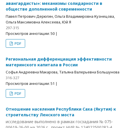
авангардисты»: механизмы солидарности в
обществе дополненной современности
Павел Петрович Дерюгин, Ольга Владимировна Кузнецова,
Ольга Максимовна Алексеева, Юй Я
297-315
Просмотров аннотации: 50 |
PDF
Региональная дифференциация эффективности
материнского капитала в России
Софья Андреевна Макарова, Татьяна Валерьевна Большунова
316-327
Просмотров аннотации: 51 |
PDF
Отношение населения Республики Саха (Якутия) к
строительству Ленского моста
исследование выполнено в рамках госзадания № 075-
00619-26-00 на 2026 г., проект НИР № 124022500282-4