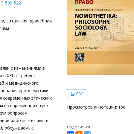
0-3-509-522
ка, эвтаназия, врачебная
лизм
вязи с изменениями в
 в XXI в. требует
ей и медицинского
ирования проблематики
PDF
я современных этических
ом в современной науке
Просмотров аннотации: 150
ким вопросам,
нной работы – выявить
Поделиться
ки, обсуждаемые