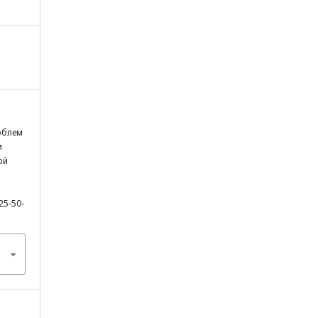
роблем
м
ой
25-50-