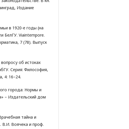
 законодательстве. В кн.
нинград, Издание
мьи в 1920-е годы (на
 БелГУ. Viaintempore.
матика, 7 (78). Выпуск
к вопросу об истоках
абГУ. Серия: Философия,
, 4: 16–24.
кого города: Нормы и
а» – Издательский дом
 Врачебная тайна и
. В.И. Воячека и проф.