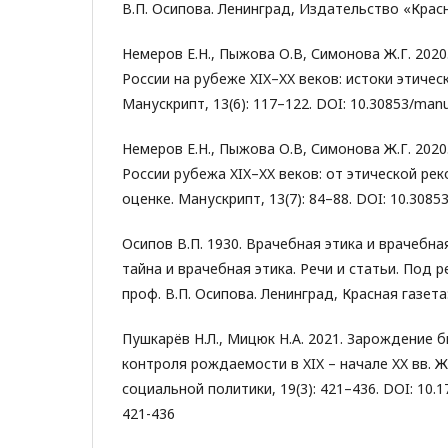
В.П. Осипова. Ленинград, Издательство «Красн
Немеров Е.Н., Пыжова О.В, Симонова Ж.Г. 2020
России на рубеже XIX–XX веков: истоки этичес
Манускрипт, 13(6): 117–122. DOI: 10.30853/manus
Немеров Е.Н., Пыжова О.В, Симонова Ж.Г. 2020
России рубежа XIX–XX веков: от этической ре
оценке. Манускрипт, 13(7): 84–88. DOI: 10.30853
Осипов В.П. 1930. Врачебная этика и врачебная
тайна и врачебная этика. Речи и статьи. Под р
проф. В.П. Осипова. Ленинград, Красная газета:
Пушкарёв Н.Л., Мицюк Н.А. 2021. Зарождение
контроля рождаемости в XIX – начале XX вв. 
социальной политики, 19(3): 421–436. DOI: 10.1
421-436