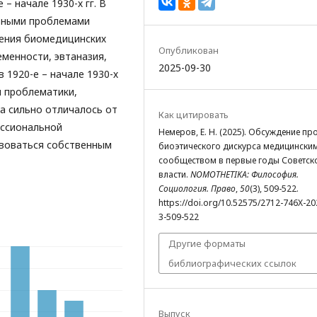
– начале 1930-х гг. В
овными проблемами
дения биомедицинских
Опубликован
менности, эвтаназия,
2025-09-30
 1920-е – начале 1930-х
й проблематики,
а сильно отличалось от
Как цитировать
ессиональной
Немеров, Е. Н. (2025). Обсуждение п
воваться собственным
биоэтического дискурса медицински
сообществом в первые годы Советск
власти.
NOMOTHETIKA: Философия.
Социология. Право
,
50
(3), 509-522.
https://doi.org/10.52575/2712-746X-20
3-509-522
Другие форматы
библиографических ссылок
Выпуск