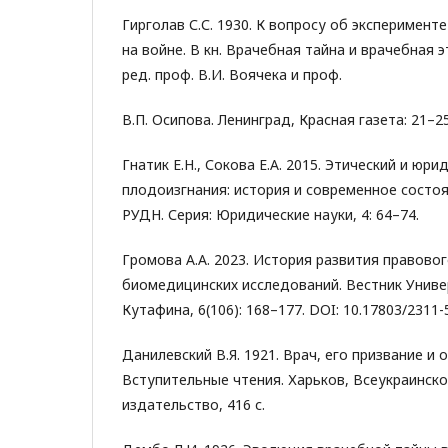
Гирголав С.С. 1930. К вопросу об эксперименте
на войне. В кн. Врачебная тайна и врачебная э
ред. проф. В.И. Воячека и проф.
В.П. Осипова. Ленинград, Красная газета: 21–25
Гнатик Е.Н., Сокова Е.А. 2015. Этический и юри
плодоизгнания: история и современное состо
РУДН. Серия: Юридические науки, 4: 64–74.
Громова А.А. 2023. История развития правово
биомедицинских исследований. Вестник Униве
Кутафина, 6(106): 168–177. DOI: 10.17803/2311-
Данилевский В.Я. 1921. Врач, его призвание и 
Вступительные чтения. Харьков, Всеукраинск
издательство, 416 с.