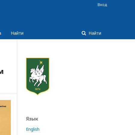
Вход
а
Найти
Найти
м
Язык
English