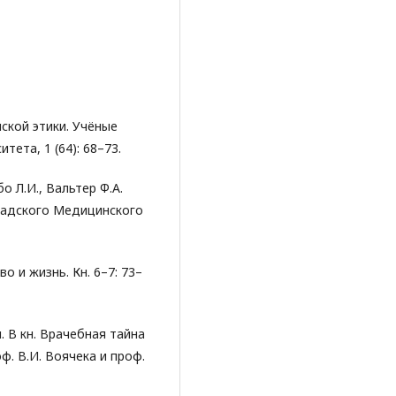
ской этики. Учёные
ета, 1 (64): 68–73.
о Л.И., Вальтер Ф.А.
радского Медицинского
о и жизнь. Кн. 6–7: 73–
. В кн. Врачебная тайна
оф. В.И. Воячека и проф.