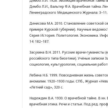
Дембо Л.И. 1926. Эволюция врачебной тайны в
Дембо Л.И., Вальтер Ф.А. Врачебная тайна. Ле
Ленинградского Медицинского Журнала: 3–11.
Денисова М.А. 2010. Становление советской се
примере Курской губернии). Научные ведомости
Серия История. Политология. Экономика. Инфор
14: 182–187.
Засухина В.Н. 2011. Русские врачи-гуманисты (
российского типа биоэтики). Учёные записки З
социология, культурология, социальная работа
Лебина Н.Б. 1999. Повседневная жизнь советс
аномалии. 1920–1930 годы. СПб., Журнал «Нев
«Летний сад», 320 с.
Надеждин В.А. 1930. О врачебной тайне. В кн.
врачебная этика. Речи и статьи. Под ред. проф