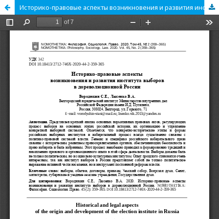
Историко-правовые аспекты возникновения и развития института выборов в дореволюционной России